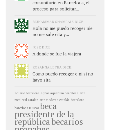
comunitario en Barcelona, el
proceso para solicitar...
MUHAMMAD SHAMRAIZ DICE:
Hola no me puedo recoger nie
no me sale cita y...
JOSE DICE:
A donde se fue la viajera
ROSANNA LEYBA DICE:
Como puedo recoger e ni si no
hayo sita
acuario barcelona
aqbar
aquarium barcelona
arte
medieval catalán
arte moderno catalán
barcelona
beca
barcelona museos
presidente de la
república
becarios
pronabec