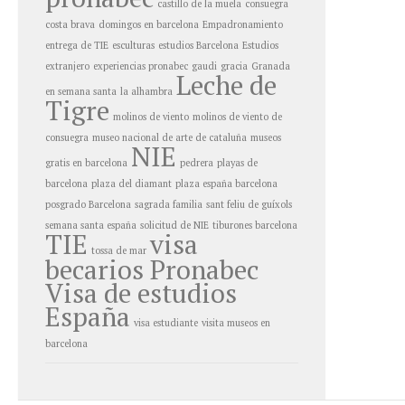
castillo de la muela
consuegra
costa brava
domingos en barcelona
Empadronamiento
entrega de TIE
esculturas
estudios Barcelona
Estudios
extranjero
experiencias pronabec
gaudi
gracia
Granada
Leche de
en semana santa
la alhambra
Tigre
molinos de viento
molinos de viento de
consuegra
museo nacional de arte de cataluña
museos
NIE
gratis en barcelona
pedrera
playas de
barcelona
plaza del diamant
plaza españa barcelona
posgrado Barcelona
sagrada familia
sant feliu de guíxols
semana santa españa
solicitud de NIE
tiburones barcelona
TIE
visa
tossa de mar
becarios Pronabec
Visa de estudios
España
visa estudiante
visita museos en
barcelona