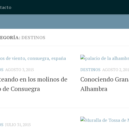
tacto
EGORÍA:
DESTINOS
OS
AGOSTO 3, 2015
DESTINOS
AGOSTO 2, 201
teando en los molinos de
Conociendo Gran
o de Consuegra
Alhambra
OS
JULIO 31, 2015