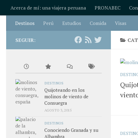
Acerca de mí: una viajera peruana
PRONABEC
Con
Saltar al contenido
Destinos
Perú
Estudios
Comida
Visas
SEGUIR:
CAT
DESTIN
Quijo
DESTINOS
Quijoteando en los
vient
molinos de viento de
Consuegra
AGOSTO 3, 2015
DESTINOS
Conociendo Granada y su
DESTIN
Alhambra