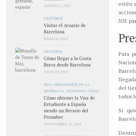
estén a
AGOSTO 2, 2015
accione
DESTINOS
NIE pa
Visitar el Acuario de
Barcelona
Pre
JULIO 31, 2015
DESTINOS
Para p
Cómo llegar a la Costa
Nacion
Brava desde Barcelona
Barcelo
JULIO 28, 2015
llegada
BECA PRESIDENTE DE LA
del tie
REPÚBLICA
/
ESTUDIOS
/
VISAS
todos l
Cómo obtener la Visa de
Estudiante a España
Si qui
siendo un Becario del
Pronabec
Barcel
SEPTIEMBRE 12, 2014
Dentro