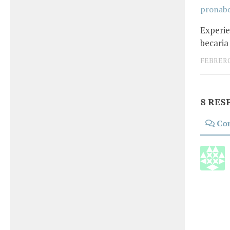
Experi
becaria
FEBRERO 
8 RES
Co