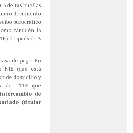
ura de tus huellas
primero documento
ecibo burocrático
como también la
TIE) después de 3
tasa de pago. En
e NIE (que está
ón de domicilio y
la de:
“TIE que
 intercambio de
ariado (titular