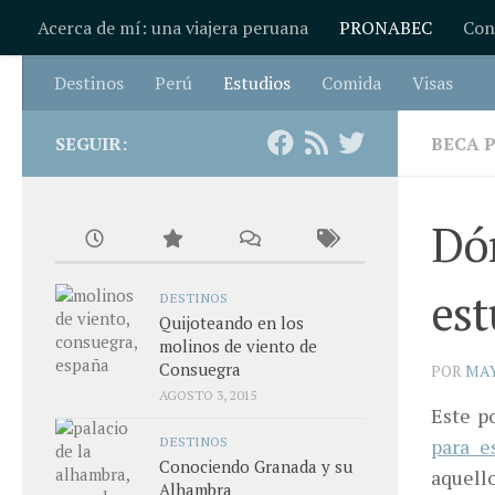
Acerca de mí: una viajera peruana
PRONABEC
Con
Saltar al contenido
Destinos
Perú
Estudios
Comida
Visas
SEGUIR:
BECA 
Dón
est
DESTINOS
Quijoteando en los
molinos de viento de
Consuegra
POR
MA
AGOSTO 3, 2015
Este p
DESTINOS
para e
Conociendo Granada y su
aquello
Alhambra