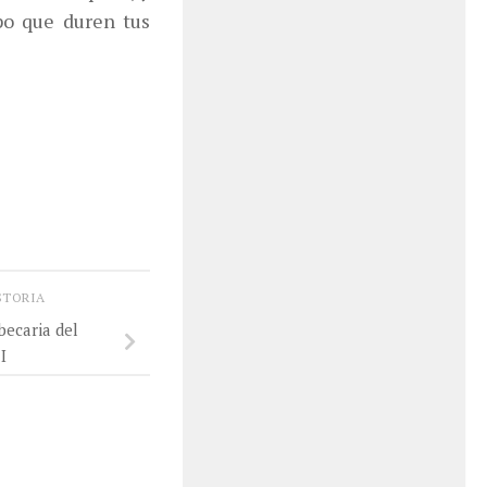
po que duren tus
STORIA
becaria del
I