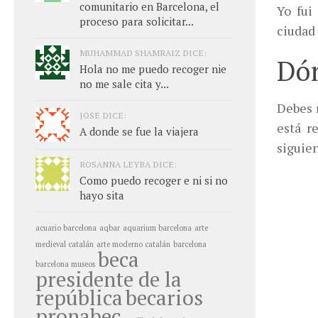
comunitario en Barcelona, el
Yo fui
proceso para solicitar...
ciudad
MUHAMMAD SHAMRAIZ DICE:
Dón
Hola no me puedo recoger nie
no me sale cita y...
Debes r
JOSE DICE:
está r
A donde se fue la viajera
siguien
ROSANNA LEYBA DICE:
Como puedo recoger e ni si no
hayo sita
acuario barcelona
aqbar
aquarium barcelona
arte
medieval catalán
arte moderno catalán
barcelona
beca
barcelona museos
presidente de la
república
becarios
pronabec