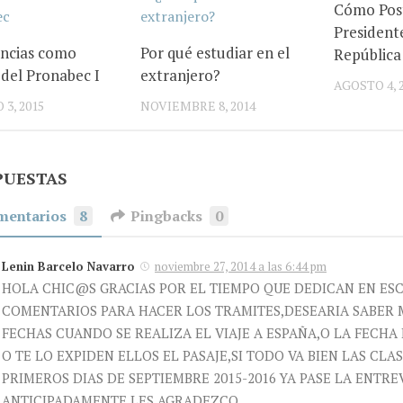
Cómo Post
Presidente
encias como
Por qué estudiar en el
República
 del Pronabec I
extranjero?
AGOSTO 4, 
3, 2015
NOVIEMBRE 8, 2014
PUESTAS
mentarios
8
Pingbacks
0
Lenin Barcelo Navarro
noviembre 27, 2014 a las 6:44 pm
HOLA CHIC@S GRACIAS POR EL TIEMPO QUE DEDICAN EN ESC
COMENTARIOS PARA HACER LOS TRAMITES,DESEARIA SABER 
FECHAS CUANDO SE REALIZA EL VIAJE A ESPAÑA,O LA FECHA
O TE LO EXPIDEN ELLOS EL PASAJE,SI TODO VA BIEN LAS CLA
PRIMEROS DIAS DE SEPTIEMBRE 2015-2016 YA PASE LA ENTREV
ANTICIPADAMENTE LES AGRADEZCO .