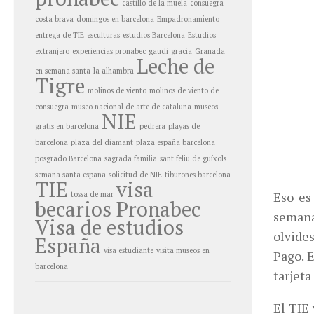
castillo de la muela
consuegra
costa brava
domingos en barcelona
Empadronamiento
entrega de TIE
esculturas
estudios Barcelona
Estudios
extranjero
experiencias pronabec
gaudi
gracia
Granada
Leche de
en semana santa
la alhambra
Tigre
molinos de viento
molinos de viento de
consuegra
museo nacional de arte de cataluña
museos
NIE
gratis en barcelona
pedrera
playas de
barcelona
plaza del diamant
plaza españa barcelona
posgrado Barcelona
sagrada familia
sant feliu de guíxols
semana santa españa
solicitud de NIE
tiburones barcelona
TIE
visa
Eso es
tossa de mar
becarios Pronabec
semana
Visa de estudios
olvide
España
visa estudiante
visita museos en
Pago. E
barcelona
tarjeta
El TIE