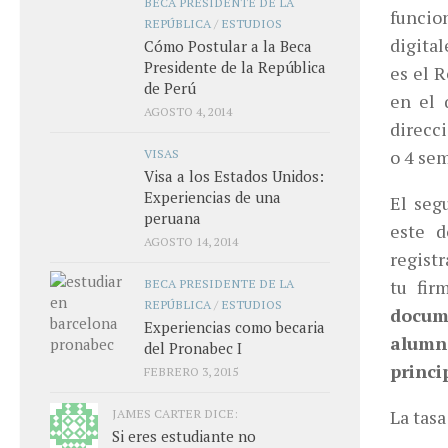
BECA PRESIDENTE DE LA
funcion
REPÚBLICA
/
ESTUDIOS
digita
Cómo Postular a la Beca
Presidente de la República
es el 
de Perú
en el 
AGOSTO 4, 2014
direcc
VISAS
o 4 se
Visa a los Estados Unidos:
Experiencias de una
El seg
peruana
este d
AGOSTO 14, 2014
regist
BECA PRESIDENTE DE LA
tu fir
REPÚBLICA
/
ESTUDIOS
docum
Experiencias como becaria
alumno
del Pronabec I
princi
FEBRERO 3, 2015
JAMES CARTER DICE:
La tasa
Si eres estudiante no