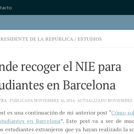
tacto
PRESIDENTE DE LA REPÚBLICA
/
ESTUDIOS
de recoger el NIE para
udiantes en Barcelona
YRA
· PUBLICADA
NOVIEMBRE 16, 2014
· ACTUALIZADO
NOVIEMBRE 1
ost es una continuación de mi anterior post “
Cómo sol
studiantes en Barcelona
”. Este post va a ser de muc
s estudiantes extranjeros que ya hayan realizado la so