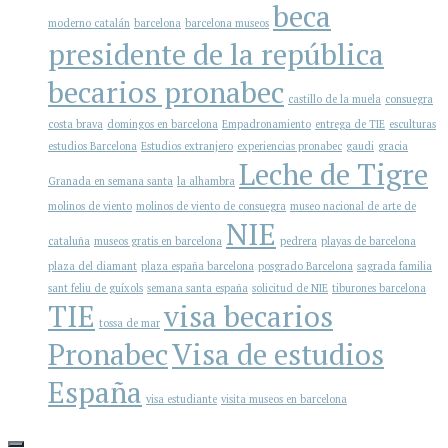
beca
moderno catalán
barcelona
barcelona museos
presidente de la república
becarios pronabec
castillo de la muela
consuegra
costa brava
domingos en barcelona
Empadronamiento
entrega de TIE
esculturas
estudios Barcelona
Estudios extranjero
experiencias pronabec
gaudi
gracia
Leche de Tigre
Granada en semana santa
la alhambra
molinos de viento
molinos de viento de consuegra
museo nacional de arte de
NIE
cataluña
museos gratis en barcelona
pedrera
playas de barcelona
plaza del diamant
plaza españa barcelona
posgrado Barcelona
sagrada familia
sant feliu de guíxols
semana santa españa
solicitud de NIE
tiburones barcelona
TIE
visa becarios
tossa de mar
Pronabec
Visa de estudios
España
visa estudiante
visita museos en barcelona