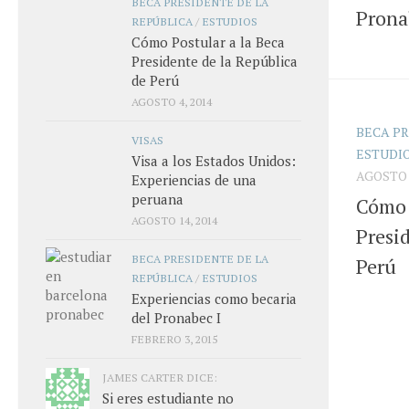
BECA PRESIDENTE DE LA
Prona
REPÚBLICA
/
ESTUDIOS
Cómo Postular a la Beca
Presidente de la República
de Perú
AGOSTO 4, 2014
BECA PR
VISAS
ESTUDI
Visa a los Estados Unidos:
AGOSTO 4
Experiencias de una
peruana
Cómo 
AGOSTO 14, 2014
Presi
BECA PRESIDENTE DE LA
Perú
REPÚBLICA
/
ESTUDIOS
Experiencias como becaria
del Pronabec I
FEBRERO 3, 2015
JAMES CARTER DICE:
Si eres estudiante no