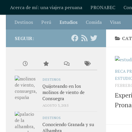
Acerca de mí: una viajera peruana
PRONABEC
Con
Saltar al contenido
Destinos
Perú
Estudios
Comida
Visas
SEGUIR:
CAT
BECA PR
ESTUDI
DESTINOS
FEBRERO 
Quijoteando en los
molinos de viento de
Exper
Consuegra
Prona
AGOSTO 3, 2015
DESTINOS
Conociendo Granada y su
Alhambra