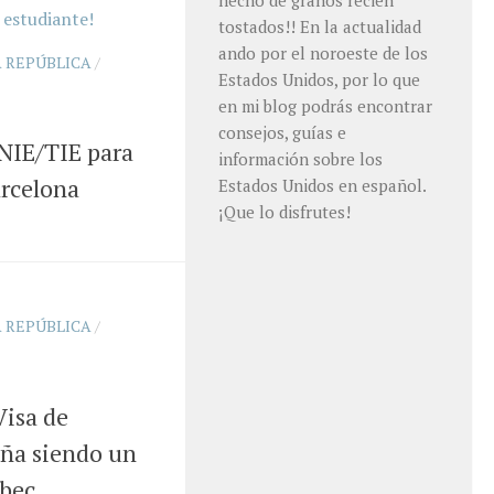
hecho de granos recién
tostados!! En la actualidad
ando por el noroeste de los
A REPÚBLICA
/
Estados Unidos, por lo que
en mi blog podrás encontrar
consejos, guías e
 NIE/TIE para
información sobre los
arcelona
Estados Unidos en español.
¡Que lo disfrutes!
A REPÚBLICA
/
Visa de
aña siendo un
abec