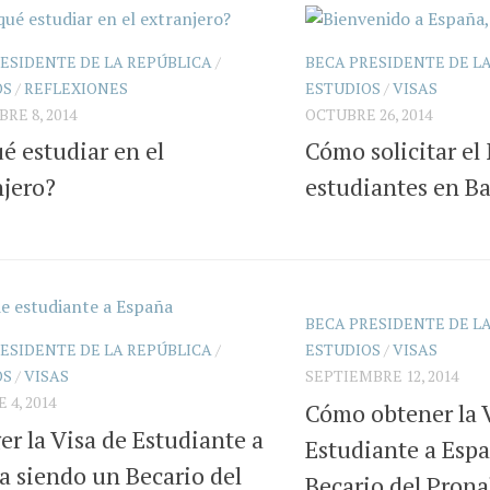
ESIDENTE DE LA REPÚBLICA
/
BECA PRESIDENTE DE L
OS
/
REFLEXIONES
ESTUDIOS
/
VISAS
RE 8, 2014
OCTUBRE 26, 2014
é estudiar en el
Cómo solicitar el
njero?
estudiantes en B
BECA PRESIDENTE DE L
ESIDENTE DE LA REPÚBLICA
/
ESTUDIOS
/
VISAS
OS
/
VISAS
SEPTIEMBRE 12, 2014
 4, 2014
Cómo obtener la 
r la Visa de Estudiante a
Estudiante a Esp
a siendo un Becario del
Becario del Pron