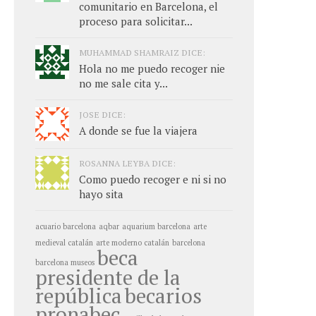
comunitario en Barcelona, el
proceso para solicitar...
MUHAMMAD SHAMRAIZ DICE:
Hola no me puedo recoger nie
no me sale cita y...
JOSE DICE:
A donde se fue la viajera
ROSANNA LEYBA DICE:
Como puedo recoger e ni si no
hayo sita
acuario barcelona
aqbar
aquarium barcelona
arte
medieval catalán
arte moderno catalán
barcelona
beca
barcelona museos
presidente de la
república
becarios
pronabec