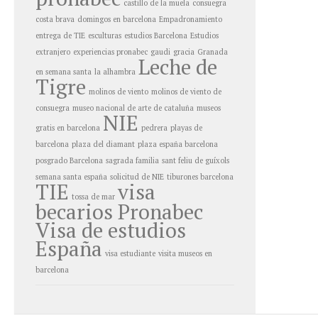
castillo de la muela
consuegra
costa brava
domingos en barcelona
Empadronamiento
entrega de TIE
esculturas
estudios Barcelona
Estudios
extranjero
experiencias pronabec
gaudi
gracia
Granada
Leche de
en semana santa
la alhambra
Tigre
molinos de viento
molinos de viento de
consuegra
museo nacional de arte de cataluña
museos
NIE
gratis en barcelona
pedrera
playas de
barcelona
plaza del diamant
plaza españa barcelona
posgrado Barcelona
sagrada familia
sant feliu de guíxols
semana santa españa
solicitud de NIE
tiburones barcelona
TIE
visa
tossa de mar
becarios Pronabec
Visa de estudios
España
visa estudiante
visita museos en
barcelona