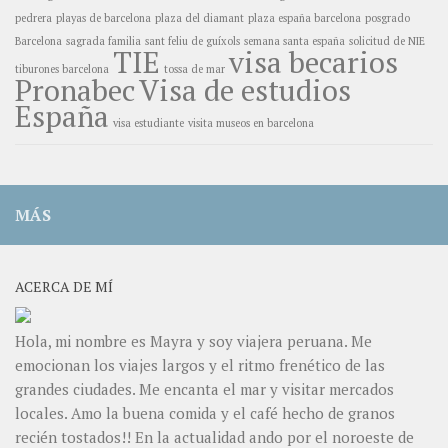
pedrera
playas de barcelona
plaza del diamant
plaza españa barcelona
posgrado
Barcelona
sagrada familia
sant feliu de guíxols
semana santa españa
solicitud de NIE
TIE
visa becarios
tiburones barcelona
tossa de mar
Pronabec
Visa de estudios
España
visa estudiante
visita museos en barcelona
MÁS
ACERCA DE MÍ
Hola, mi nombre es Mayra y soy viajera peruana. Me
emocionan los viajes largos y el ritmo frenético de las
grandes ciudades. Me encanta el mar y visitar mercados
locales. Amo la buena comida y el café hecho de granos
recién tostados!! En la actualidad ando por el noroeste de