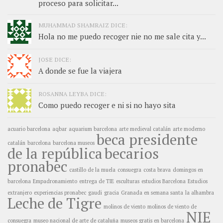
proceso para solicitar...
MUHAMMAD SHAMRAIZ DICE:
Hola no me puedo recoger nie no me sale cita y...
JOSE DICE:
A donde se fue la viajera
ROSANNA LEYBA DICE:
Como puedo recoger e ni si no hayo sita
acuario barcelona
aqbar
aquarium barcelona
arte medieval catalán
arte moderno
beca presidente
catalán
barcelona
barcelona museos
de la república
becarios
pronabec
castillo de la muela
consuegra
costa brava
domingos en
barcelona
Empadronamiento
entrega de TIE
esculturas
estudios Barcelona
Estudios
extranjero
experiencias pronabec
gaudi
gracia
Granada en semana santa
la alhambra
Leche de Tigre
molinos de viento
molinos de viento de
NIE
consuegra
museo nacional de arte de cataluña
museos gratis en barcelona