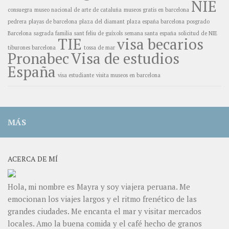
NIE
consuegra
museo nacional de arte de cataluña
museos gratis en barcelona
pedrera
playas de barcelona
plaza del diamant
plaza españa barcelona
posgrado
Barcelona
sagrada familia
sant feliu de guíxols
semana santa españa
solicitud de NIE
TIE
visa becarios
tiburones barcelona
tossa de mar
Pronabec
Visa de estudios
España
visa estudiante
visita museos en barcelona
MÁS
ACERCA DE MÍ
Hola, mi nombre es Mayra y soy viajera peruana. Me
emocionan los viajes largos y el ritmo frenético de las
grandes ciudades. Me encanta el mar y visitar mercados
locales. Amo la buena comida y el café hecho de granos