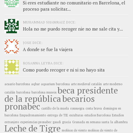
Si eres estudiante no comunitario en Barcelona, el
proceso para solicitar...
MUHAMMAD SHAMRAIZ DICE:
Hola no me puedo recoger nie no me sale cita y...
JOSE DICE:
A donde se fue la viajera
ROSANNA LEYBA DICE:
Como puedo recoger e ni si no hayo sita
acuario barcelona
aqbar
aquarium barcelona
arte medieval catalán
arte moderno
beca presidente
catalán
barcelona
barcelona museos
de la república
becarios
pronabec
castillo de la muela
consuegra
costa brava
domingos en
barcelona
Empadronamiento
entrega de TIE
esculturas
estudios Barcelona
Estudios
extranjero
experiencias pronabec
gaudi
gracia
Granada en semana santa
la alhambra
Leche de Tigre
molinos de viento
molinos de viento de