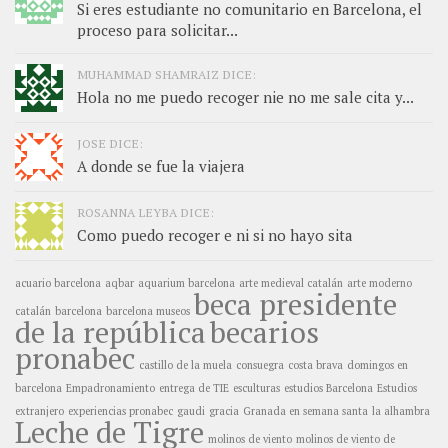
Si eres estudiante no comunitario en Barcelona, el
proceso para solicitar...
MUHAMMAD SHAMRAIZ DICE:
Hola no me puedo recoger nie no me sale cita y...
JOSE DICE:
A donde se fue la viajera
ROSANNA LEYBA DICE:
Como puedo recoger e ni si no hayo sita
acuario barcelona
aqbar
aquarium barcelona
arte medieval catalán
arte moderno
beca presidente
catalán
barcelona
barcelona museos
de la república
becarios
pronabec
castillo de la muela
consuegra
costa brava
domingos en
barcelona
Empadronamiento
entrega de TIE
esculturas
estudios Barcelona
Estudios
extranjero
experiencias pronabec
gaudi
gracia
Granada en semana santa
la alhambra
Leche de Tigre
molinos de viento
molinos de viento de