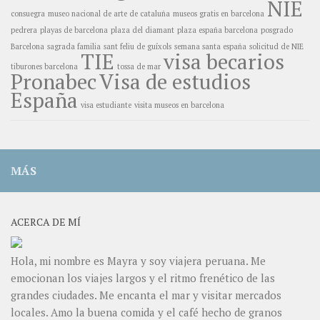
NIE
consuegra
museo nacional de arte de cataluña
museos gratis en barcelona
pedrera
playas de barcelona
plaza del diamant
plaza españa barcelona
posgrado
Barcelona
sagrada familia
sant feliu de guíxols
semana santa españa
solicitud de NIE
TIE
visa becarios
tiburones barcelona
tossa de mar
Pronabec
Visa de estudios
España
visa estudiante
visita museos en barcelona
MÁS
ACERCA DE MÍ
Hola, mi nombre es Mayra y soy viajera peruana. Me
emocionan los viajes largos y el ritmo frenético de las
grandes ciudades. Me encanta el mar y visitar mercados
locales. Amo la buena comida y el café hecho de granos