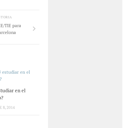
STORIA
IE/TIE para
arcelona
tudiar en el
o?
8, 2014