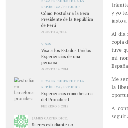
BECA PRESIDENTE DE LA
trámit
REPÚBLICA
/
ESTUDIOS
y yo te
Cómo Postular a la Beca
Presidente de la República
justo 
de Perú
AGOSTO 4, 2014
Al día
copia 
VISAS
tuve q
Visa a los Estados Unidos:
Experiencias de una
mi nom
peruana
España
AGOSTO 14, 2014
Me sent
BECA PRESIDENTE DE LA
la lib
REPÚBLICA
/
ESTUDIOS
Experiencias como becaria
oportun
del Pronabec I
FEBRERO 3, 2015
A cont
seguir
JAMES CARTER DICE:
Si eres estudiante no