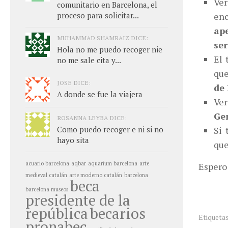
Ver
comunitario en Barcelona, el
proceso para solicitar...
en
ape
MUHAMMAD SHAMRAIZ DICE:
ser
Hola no me puedo recoger nie
El 
no me sale cita y...
que
JOSE DICE:
de 
A donde se fue la viajera
Ver
Ge
ROSANNA LEYBA DICE:
Como puedo recoger e ni si no
Si 
hayo sita
que
acuario barcelona
aqbar
aquarium barcelona
arte
Espero 
medieval catalán
arte moderno catalán
barcelona
beca
barcelona museos
presidente de la
república
becarios
Etiquetas
pronabec