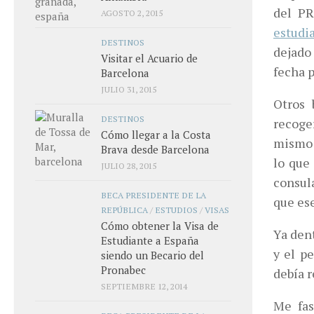
del PR
AGOSTO 2, 2015
estudi
DESTINOS
dejado
Visitar el Acuario de
fecha p
Barcelona
JULIO 31, 2015
Otros 
DESTINOS
recoge
Cómo llegar a la Costa
mismo 
Brava desde Barcelona
lo que
JULIO 28, 2015
consula
BECA PRESIDENTE DE LA
que ese
REPÚBLICA
/
ESTUDIOS
/
VISAS
Cómo obtener la Visa de
Ya dent
Estudiante a España
y el p
siendo un Becario del
Pronabec
debía r
SEPTIEMBRE 12, 2014
Me fas