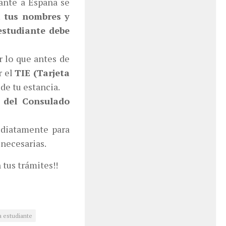
iante a España se
a tus nombres y
estudiante debe
or lo que antes de
r el
TIE (Tarjeta
 de tu estancia.
o del Consulado
ediatamente para
 necesarias.
 tus trámites!!
a estudiante