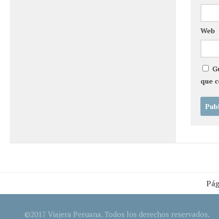
Web
G
que 
Pág
©2017 Viajera Peruana. Todos los derechos reservados.