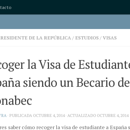
tacto
PRESIDENTE DE LA REPÚBLICA
/
ESTUDIOS
/
VISAS
oger la Visa de Estudiant
aña siendo un Becario de
onabec
YRA
· PUBLICADA
OCTUBRE 4, 2014
· ACTUALIZADO
OCTUBRE 4, 2014
res saber cómo recoger la visa de estudiante a España 