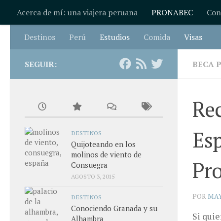
Acerca de mí: una viajera peruana
PRONABEC
Con
Saltar al contenido
Destinos
Perú
Estudios
Comida
Visas
SEGUIR:
BECA 
Rec
Esp
DESTINOS
Quijoteando en los
molinos de viento de
Pr
Consuegra
AGOSTO 3, 2015
POR
MA
DESTINOS
Conociendo Granada y su
Si quie
Alhambra