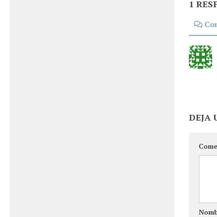
1 RES
Co
DEJA 
Come
Nom