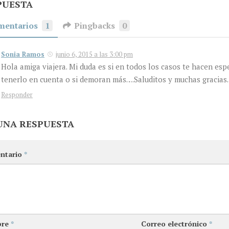
PUESTA
mentarios
1
Pingbacks
0
Sonia Ramos
junio 6, 2015 a las 3:00 pm
Hola amiga viajera. Mi duda es si en todos los casos te hacen esp
tenerlo en cuenta o si demoran más….Saluditos y muchas gracias.
Responder
UNA RESPUESTA
ntario
*
bre
*
Correo electrónico
*