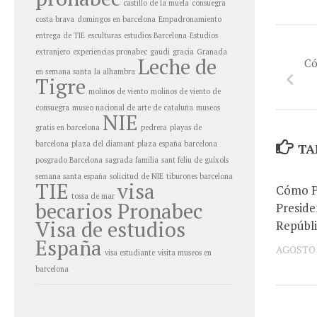
castillo de la muela
consuegra
costa brava
domingos en barcelona
Empadronamiento
entrega de TIE
esculturas
estudios Barcelona
Estudios
extranjero
experiencias pronabec
gaudi
gracia
Granada
Leche de
Có
en semana santa
la alhambra
Tigre
molinos de viento
molinos de viento de
consuegra
museo nacional de arte de cataluña
museos
NIE
gratis en barcelona
pedrera
playas de
barcelona
plaza del diamant
plaza españa barcelona
TA
posgrado Barcelona
sagrada familia
sant feliu de guíxols
semana santa españa
solicitud de NIE
tiburones barcelona
TIE
visa
Cómo Po
tossa de mar
becarios Pronabec
Preside
Visa de estudios
Repúbli
España
AGOSTO 4
visa estudiante
visita museos en
barcelona