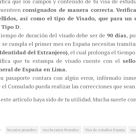
ifica que los campos y contenido de tu visa de estud
cuentren
consignados de manera correcta
.
Verific
llidos, así como el tipo de Visado, que para un 
 Tipo D
.
tiempo de duración del visado debe ser de
90 días
, p
 se cumpla el primer mes en España necesitas tramita
Identidad del Extranjero)
, el cual prolonga el tiempo
ifica que tu estampa de visado cuente con el
sell
neral de España en Lima.
tu pasaporte contara con algún error, infórmalo inm
 el Consulado pueda realizar las correcciones que sean
este artículo haya sido de tu utilidad. Mucha suerte con
:
becarios pronabec
visa becarios Pronabec
Visa de estudios España
vis