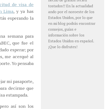
hecho de granos recién
citud de visa de
tostados!! En la actualidad
en Lima
, y ya has
ando por el noroeste de los
stás esperando la
Estados Unidos, por lo que
en mi blog podrás encontrar
consejos, guías e
información sobre los
una semana para
Estados Unidos en español.
ABEC, que fue el
¡Que lo disfrutes!
ado esperar; por
s, me acerqué al
porte. Yo pensaba
ejar mi pasaporte,
para decirme que
visa estampada.
pero así son los