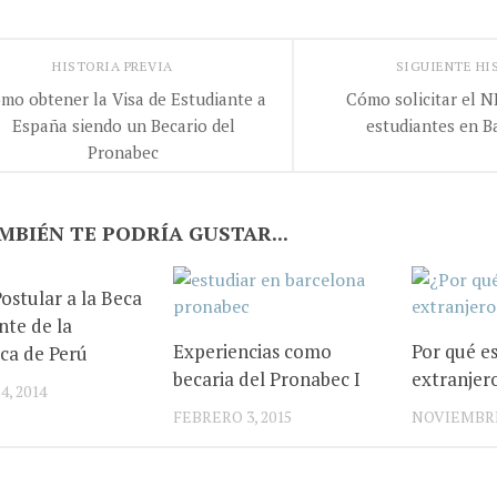
HISTORIA PREVIA
SIGUIENTE HI
mo obtener la Visa de Estudiante a
Cómo solicitar el N
España siendo un Becario del
estudiantes en B
Pronabec
MBIÉN TE PODRÍA GUSTAR...
stular a la Beca
nte de la
Experiencias como
Por qué es
ca de Perú
becaria del Pronabec I
extranjer
, 2014
FEBRERO 3, 2015
NOVIEMBRE 